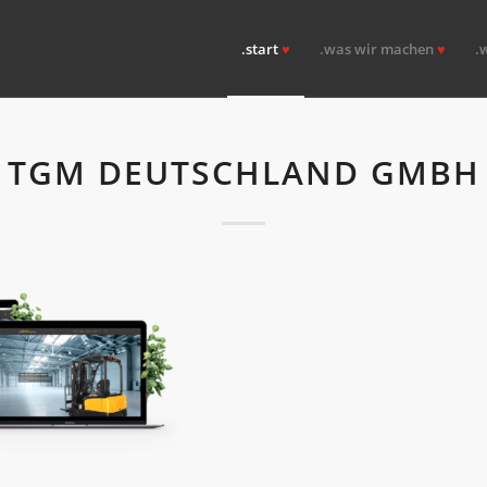
.start
♥
.was wir machen
♥
.
TGM DEUTSCHLAND GMBH