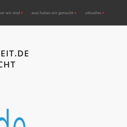
wer wir sind
♥
.was haben wir gemacht
♥
.aktuelles
♥
EIT.DE
CHT