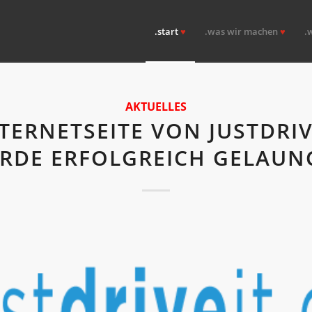
.start
♥
.was wir machen
♥
.
AKTUELLES
NTERNETSEITE VON JUSTDRIV
RDE ERFOLGREICH GELAUN