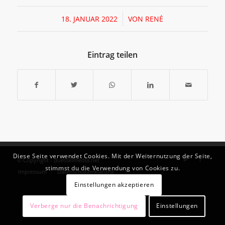
/
18. JANUAR 2022
VON
RENÉ
Eintrag teilen
Diese Seite verwendet Cookies. Mit der Weiternutzung der Seite,
© Copyright - duesselmedia.net
stimmst du die Verwendung von Cookies zu.
Impressum
Datenschutzerklärung
Einstellungen akzeptieren
Verberge nur die Benachrichtigung
Einstellungen