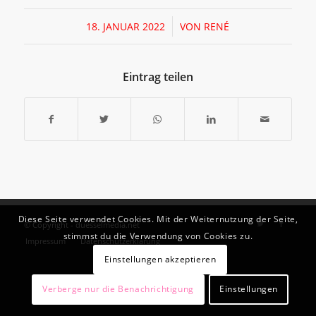
/
18. JANUAR 2022
VON
RENÉ
Eintrag teilen
Diese Seite verwendet Cookies. Mit der Weiternutzung der Seite,
© Copyright - duesselmedia.net
stimmst du die Verwendung von Cookies zu.
Impressum
Datenschutzerklärung
Einstellungen akzeptieren
Verberge nur die Benachrichtigung
Einstellungen