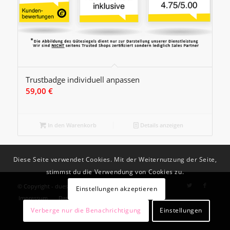
Trustbadge individuell anpassen
59,00
€
In den Warenkorb
Details anzeigen
Diese Seite verwendet Cookies. Mit der Weiternutzung der Seite,
stimmst du die Verwendung von Cookies zu.
© Copyright - duesselmedia.net
Einstellungen akzeptieren
Impressum
Datenschutzerklärung
Verberge nur die Benachrichtigung
Einstellungen