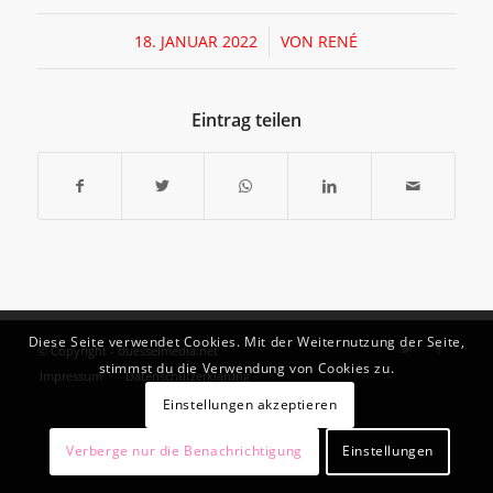
/
18. JANUAR 2022
VON
RENÉ
Eintrag teilen
Diese Seite verwendet Cookies. Mit der Weiternutzung der Seite,
© Copyright - duesselmedia.net
stimmst du die Verwendung von Cookies zu.
Impressum
Datenschutzerklärung
Einstellungen akzeptieren
Verberge nur die Benachrichtigung
Einstellungen